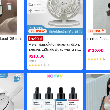
359
ขายแล้ว
393
ขายแล้ว
o Lead125 และรุ่
ฝาครอบเกียวปล
Meier พัดลมตั้งโต๊ะ พัดลมเล็ก ปรับคว
ามแรงลมได้3ระดับ พัดลมพกพาไรสาย
฿
120.00
ปรับได้ 180 ° Stylish appearance
฿
210.00
พัดลมตั้งโต๊ะ รับประกัน 2 ปี usb พร้อม
(
73
)
฿
380.00
แบตเตอรี่
(
115
)
-
67%
-
75%