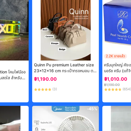
2.2K
ขายแล้ว
Quinn Pu premium Leather size
ครีมมุกใหญ่ คังเ
23x12x16 cm กระเป๋าทรงหมอน ตอ
นอริช ครีม (แท้
tion โคมไฟนีออ
บโจทย์การใช้งาน สำหรับเป็น Everyda
20 กรัม
สันสดใส สําหรับตก
฿
1,190.00
฿
1,010.00
y Bag จุของได้เยอะ มี 2 ซิป 2 สายสะ
฿
1,190.00
พาย ถือสวย สะพายก็เริ่ด
(
3
)
(
654
-
45%