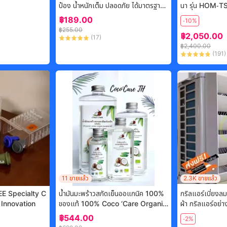
ป๋อง น้ำหนักเต็ม ปลอดภัย ได้มาตรฐาน
นา รุ่น HOM-
จัดส่งไว
฿
189.00
-10%
฿
255.00
฿
2,050.00
(
17
)
฿
2,400.00
(
191
)
-
22%
11
ขายแล้ว
2.3K
ขายแล้ว
E Specialty C
น้ำมันมะพร้าวสกัดเย็นออแกนิค 100%
กริลแอร์เบี่ยงล
 Innovation
ของแท้ 100% Coco ‘Care Organic
ผ้า กริลแอร์อย่างหนา สำหรับแอร์ขนาด
Cold Pressed Coconut Oil (ทานได้
9000-15000 BTU ขนาดต
฿
544.00
-2%
ทาผิว หมักผม เช็คเครื่องสำอาง oil puli
5*49cm.