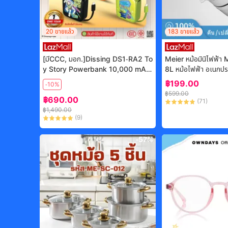
20
ขายแล้ว
183
ขายแล้ว
[มีCCC, มอก.]Dissing DS1-RA2 To
Meier หม้อมินิไฟฟ้
y Story Powerbank 10,000 mAh
8L หม้อไฟฟ้า อเนกประสง
ชาร์จไว มีสายในตัว ลิขสิทธิ์ Pixar | รับ
ติดหม้อ 700W หม้อชา
฿
199.00
-10%
ประกันสินค้า 1 ปี
นาดเล็ก Electric Co
฿
599.00
฿
690.00
(
71
)
฿
1,490.00
(
9
)
-
57%