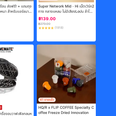
มร้อน ส่งฟรี! + แถมถุง
Super Network Mid - Hi เน็ตเวิร์ค2
ทาง กลางแหลม ไม่มีเสียงLoปน ลำโพง
ะแกรง 4
DIY วงจรลำโพง ลำโพงบลูทูธ
฿
139.00
฿
279.00
(
1918
)
-
15%
41
ขายแล้ว
HQ/R x FLIP COFFEE Specialty C
offee Freeze Dried Innovation
ื่องอบวาฟเฟิลกลมห