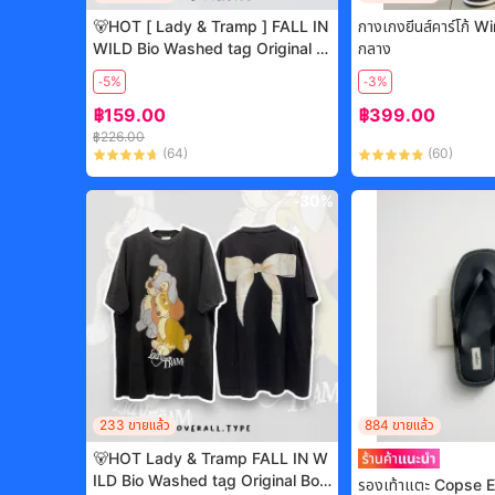
🐻HOT [ Lady & Tramp ] FALL IN
กางเกง​ยีนส์​คาร์โก้​ 
WILD Bio Washed tag Original B
กลาง
ootleg แท้ เสื้อวินเทจ เสื้่อลายการ์ตูน
-5%
-3%
vintage shirt เสื้อสั้นผู้หญิง
฿
159.00
฿
399.00
฿
226.00
(
64
)
(
60
)
-
30%
233
ขายแล้ว
884
ขายแล้ว
🐻HOT Lady & Tramp FALL IN W
ILD Bio Washed tag Original Boo
รองเท้าแตะ Copse 