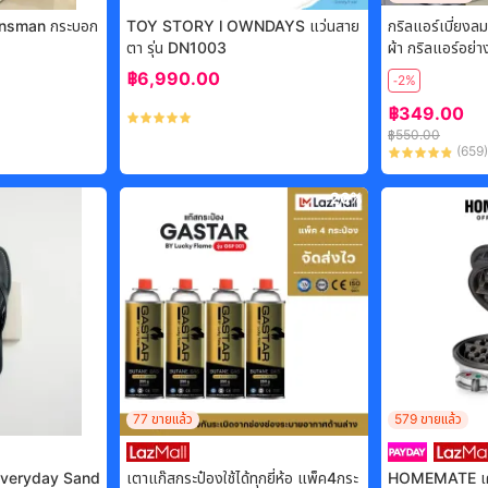
​Winsman​ กระบอก
TOY STORY l OWNDAYS แว่นสาย
กริลแอร์เบี่ยงล
ตา รุ่น DN1003
ผ้า กริลแอร์อย่างหนา สำหรับแอร์ขนาด
9000-15000 BTU ขนาดต
฿
6,990.00
-2%
5*49cm.
฿
349.00
฿
550.00
(
659
)
-
26%
77
ขายแล้ว
579
ขายแล้ว
Everyday Sand
เตาแก๊สกระป๋องใช้ได้ทุกยี่ห้อ แพ็ค4กระ
HOMEMATE เคร