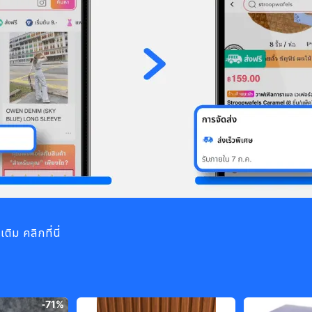
ิม คลิกที่นี่
-
71%