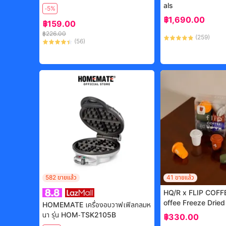
tleg แท้ เสื้อวินเทจ เสื้่อลายการ์ตูน vin
als
-5%
tage shirt เสื้อสั้นผู้หญิง
฿
1,690.00
฿
159.00
฿
226.00
(
259
)
(
56
)
-
10%
582
ขายแล้ว
41
ขายแล้ว
HQ/R x FLIP COFFE
offee Freeze Dried
HOMEMATE เครื่องอบวาฟเฟิลกลมห
นา รุ่น HOM-TSK2105B
฿
330.00