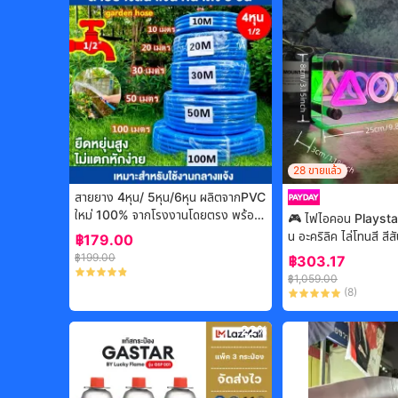
28
ขายแล้ว
สายยาง 4หุน/ 5หุน/6หุน ผลิตจากPVC
ใหม่ 100% จากโรงงานโดยตรง พร้อม
🎮 ไฟไอคอน Playsta
ส่ง 3ปีไม่กรอบไม่แข็งFirst station tr
น อะคริลิค ไล่โทนสี สี
฿
179.00
ading
แต่งห้องเล่นเกม
฿
199.00
฿
303.17
฿
1,059.00
(
8
)
-
22%