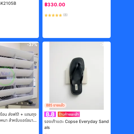
TSK2105B
฿
330.00
(
8
)
-
37%
-
3%
885
ขายแล้ว
มร้อน ส่งฟรี! + แถมถุง
รองเท้าแตะ Copse Everyday Sand
ะแกรง 4
als