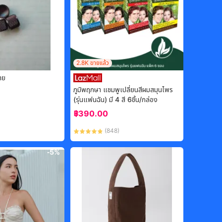
2.8K
ขายแล้ว
าย
ภูมิพฤกษา แชมพูเปลี่ยนสีผมสมุนไพร
(รุ่นแฟนฉัน) มี 4 สี 6ชิ้น/กล่อง
฿
390.00
(
848
)
-
5%