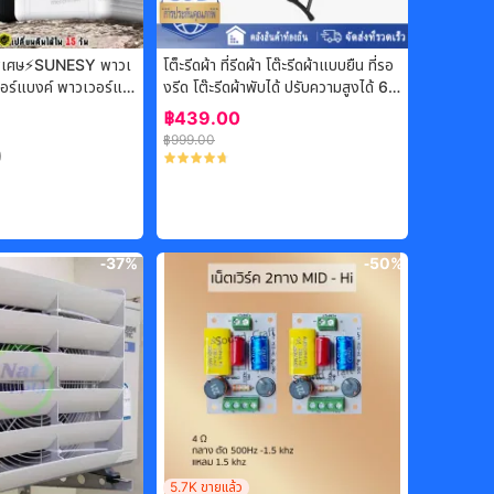
พิเศษ⚡️SUNESY พาวเ
โต็ะรีดผ้า ที่รีดผ้า โต๊ะรีดผ้าแบบยืน ที่รอ
วอร์แบงค์ พาวเวอร์แบ
งรีด โต๊ะรีดผ้าพับได้ ปรับความสูงได้ 6ระ
วอร์แบงแท้ พาเวอแบง
ดับ โต๊ะรีดผ้าใหญ่
฿
439.00
สำรอง พาวเวอร์แบงค์
฿
999.00
 เพาเวอแบงพกพา พาเ
)
ower bank ชาร์จเร็ว
-
37%
-
50%
5.7K
ขายแล้ว