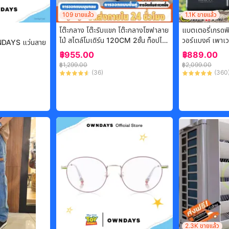
109
ขายแล้ว
1.1K
ขายแล้ว
โต๊ะกลาง โต๊ะรับแขก โต๊ะกลางโซฟาลาย
แบตเตอรี่เกรด
ไม้ สไตล์โมเดิร์น 120CM 2ชั้น ท็อปไม้
วอร์แบงค์ เพาเ
DAYS แว่นสาย
อัดMDF เรียบหรูดูดี ไม้ลายหินอ่อน
งค์ไร้สาย เพาเ
฿
955.00
฿
889.00
ค์แท้ แบตเตอรี่
฿
1,299.00
฿
2,099.00
แท้ แบตสำรอง
(
36
)
(
360
วอแบงค์พกพา p
ใหญ่
2.3K
ขายแล้ว