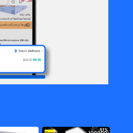
-
15%
-
51%