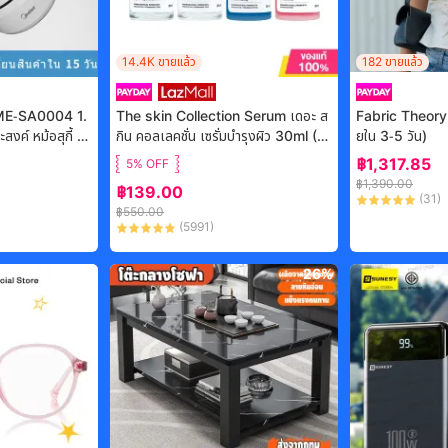
14.4K
ขายแล้ว
182
ขายแล้ว
า ME-SA0004 1.
The skin Collection Serum เดอะ ส
Fabric Theory 
ค์ หม้อสุกี้ ไม่
กิน คอลเลคชั่น เซรั่มบำรุงผิว 30ml (Ni
ยใน 3-5 วัน)
บู หม้อไฟไฟฟ้าข
acinamide/AHA/Tripeptide)
฿
1,317.85
5% OFF
oking Pot
฿
1,390.00
฿
139.00
(
31
)
฿
550.00
(
5991
)
-
26%