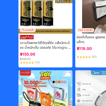
75
ขายแล้ว
154
ขายแล้ว
ช่องที่เก็บของ giorn
นอื่นๆ
เตาแก๊สพกพาใช้ได้ทุกยี่ห้อ แพ็ค3กระป๋
อง น้ำหนักเต็ม ปลอดภัย ได้มาตรฐาน จั
฿
119.00
ดส่งไว
฿
155.00
(
65
)
฿
199.00
(
18
)
-
54%