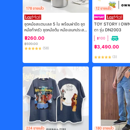
178
ขายแล้ว
12
ขายแล้ว
ชุดหม้อสแตนเลส 5 ใบ พร้อมฝาปิด ชุด
TOY STORY l OWN
หม้อทำครัว ชุดหม้อต้ม หม้อเอนกประสง
ตา รุ่น DN2003
ค์ ใช้กับเตาไฟฟ้าได้ ขนาด 16/18/20/2
฿
260.00
฿100
2/24 ซม สแตนเลส
฿
599.00
฿
3,490.00
(
58
)
(
3
)
-
30%
224
ขายแล้ว
180
ขายแล้ว