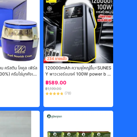
234
ขายแล้ว
ซน คริสติน โคคูล เพิร์ล
120000mAh ความจุใหญ่ขึ้น⚡SUNES
100%) ครีมไข่มุกคังเซน
Y พาวเวอร์แบงค์ 100W power b a
nk ใหญ่ official แบตสำรอง เพาเวอร์
฿
589.00
แบงค์ ของแท้ 100% พาวเวอแบงค์ แ
฿
1,199.00
บตเตอรี่สำรอง เพาเวอร์แบงแท้ พาวเว
)
(
78
)
อร์แบงค์แท้ power b ank ชาร์จเร็ว