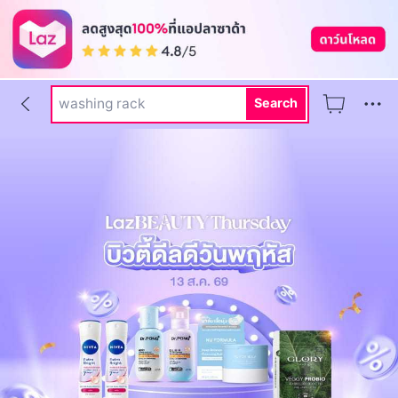
dr pong
rally
washing rack
Search
rally movement
hi shield