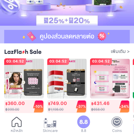
เพิ่มเติม
>
03
:
04
:
52
03
:
04
:
52
03
:
04
:
52
360.00
749.00
431.46
฿
฿
฿
-
10%
-
37%
-
34%
฿399.00
฿1,198.00
฿658.00
Only 10 left!
491 Sold
On sale now
หน้าหลัก
Skincare
8.8
Coins