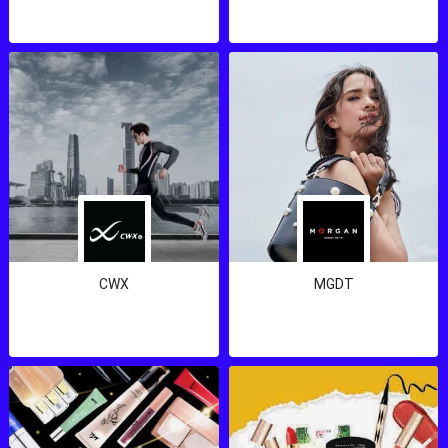
CWX
MGDT