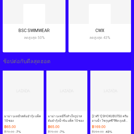
BSC SWIMWEAR
CWX
ลดสูงสุด 50%
ลดสูงสุด 43%
ช้อปต่อกับดีลสุดฮอต
มาม่า บะหมี่รสต้มยำกุ้ง แพ็ค
มาม่า บะหมี่กึ่งสำเร็จรูป รส
[2 ฟรี 1] SHOKUBUTSU ครีม
10 ซอง
ต้มยำกุ้งน้ำข้น แพ็ค 10 ซอง
อาบน้ำ โชกุบุสซึ รีฟิล ถุงเติม
500 มล. (เลือกสูตร)
฿
65.00
฿
65.00
฿
169.00
฿
70.00
-7%
฿
70.00
-7%
฿
294.00
-43%