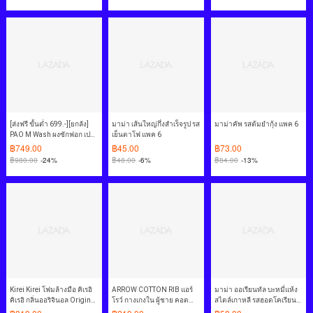
[ส่งฟรี ขั้นต่ำ 699.-][ยกลัง]
มาม่า เส้นใหญ่กึ่งสำเร็จรูป รส
มาม่าคัพ รสต้มยำกุ้ง แพค 6
PAO M Wash ผงซักฟอก เปา
เย็นตาโฟ แพค 6
เอ็ม วอช สำหรับ เครื่องซักผ้า
฿
749.00
฿
45.00
฿
73.00
ฝาบน และ ฝาหน้า 9,000 กรัม
฿
980.00
-24%
฿
48.00
-6%
฿
84.00
-13%
2 ชิ้น
Kirei Kirei โฟมล้างมือ คิเรอิ
ARROW COTTON RIB แอร์
มาม่า ออเรียนทัล บะหมี่แห้ง
คิเรอิ กลิ่นออริจินอล Original
โรว์ กางเกงใน ผู้ชาย คอต
สไตล์เกาหลี รสฮอตโคเรียน
ชนิดถุงเติม 200 ml 12 ถุง
ต้อนริบ 1 PACK 3 ตัว มีให้
แพ็ค 4