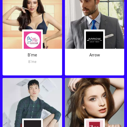
B'me
Arrow
B'me