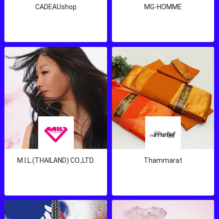
CADEAUshop
MG-HOMME
M.I.L.(THAILAND) CO.,LTD.
Thammarat