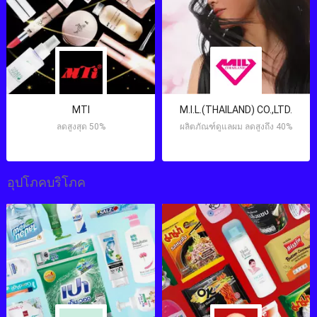
MTI
M.I.L.(THAILAND) CO.,LTD.
ลดสูงสุด 50%
ผลิตภัณฑ์ดูแลผม ลดสูงถึง 40%
อุปโภคบริโภค