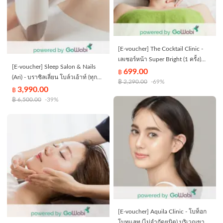
[E-voucher] The Cocktail Clinic -
เลเซอร์หน้า Super Bright (1 ครั้ง)
[E-voucher] Sleep Salon & Nails
[Flash SaleEVoucher] (30 นาที)
699.00
฿
(Ari) - บราซิลเลี่ยน โบล์วเอ้าท์ (ทุก
฿
2,290.00
-69%
ระดับความยาว) (120 นาที)
3,990.00
฿
฿
6,500.00
-39%
[E-voucher] Aquila Clinic - โบท็อก
โบทูแลท (ไม่จำกัดยูนิต) บริเวณขา