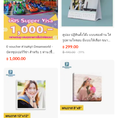
คูปอง ปฏิทินตั้งโต๊ะ แบบสองด้าน ใส่
รูปตามใจชอบ มีแบบให้เลือก ขนาด
6x8 นิ้ว จำนวน 13 แผ่นรวมปก By
299.00
E-voucher สวนสนุก Dreamworld -
฿
EASTBOURNE
บัตรซุปเปอร์วีซ่า สำหรับ 1 ท่าน (ซื้อ
฿
490.00
-39%
แล้วไม่สามารถยกเลิกได้)
1,000.00
฿