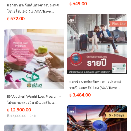
Insurance - Worldwide 1-5 days)
649.00
฿
แอกซ่า ประกันเดินทางต่างประเทศ
*ไม่คุ้มครองผู้ที่เดินทางท่องเที่ยวใน
โซนยุโรป 1-5 วัน (AXA Travel
ประเทศไทย/Does not include
Insurance - Europe 1-5 days)
572.00
฿
domestic travel within Thailand*
แอกซ่า ประกันเดินทางต่างประเทศ
รายปี แผนพลัส-ไลท์ (AXA Travel
Insurance - Plus Lite Annual Trip) -
3,484.00
฿
[E-Voucher] Weight Loss Program -
ไม่คุ้มครองการเดินทางภายใน
โปรแกรมตรวจวิตามิน ฮอร์โมน
ประเทศไทย/Does not include
ภาวะการอักเสบที่เกี่ยวข้องกับระบบ
12,900.00
฿
domestic travel within Thailand
ของการเผาผลาญและน้ำหนักตัว -
฿
17,000.00
-24%
สมิติเวชศรีนครินทร์