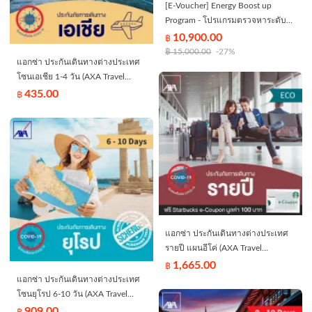
[E-Voucher] Energy Boost up
Program - โปรแกรมตรวจหาระดับ
สารต้านอนุมูลอิสระ ฮอร์โมนสำคัญที่
10,900.00
฿
เกี่ยวกับพลังงานและการจัดการ
฿
15,000.00
-27%
แอกซ่า ประกันเดินทางต่างประเทศ
ความเครียดในร่างกาย - สมิติเวช
โซนเอเชีย 1-4 วัน (AXA Travel
ศรีนครินทร์
Insurance - Asia 1-4 days)
435.00
฿
แอกซ่า ประกันเดินทางต่างประเทศ
รายปี แผนอีโค่ (AXA Travel
Insurance - Eco Annual Trip) - ไม่
1,665.00
฿
คุ้มครองการเดินทางภายใน
แอกซ่า ประกันเดินทางต่างประเทศ
ประเทศไทย/Does not include
โซนยุโรป 6-10 วัน (AXA Travel
domestic travel within Thailand
Insurance - Europe 6-10 days)
909.00
฿