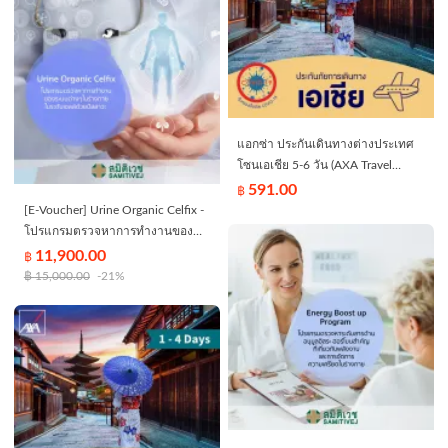
แอกซ่า ประกันเดินทางต่างประเทศ
โซนเอเชีย 5-6 วัน (AXA Travel
Insurance - Asia 5-6 days)
591.00
฿
[E-Voucher] Urine Organic Celfix -
โปรแกรมตรวจหาการทำงานของ
ระบบต่างๆในร่างกายในระดับเซลล์
11,900.00
฿
ด้วยปัสสาวะ - สมิติเวชศรีนครินทร์
฿
15,000.00
-21%