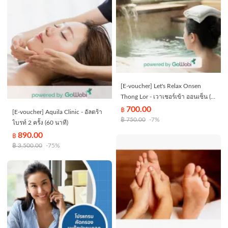
[E-voucher] Let's Relax Onsen
Thong Lor - เวาเชอร์เข้า ออนเซ็น (1
ใบ) (360 นาที)
700.00
฿
[E-voucher] Aquila Clinic - อัลตร้า
฿
750.00
-7%
ไบรท์ 2 ครั้ง (60 นาที)
890.00
฿
฿
3,500.00
-75%