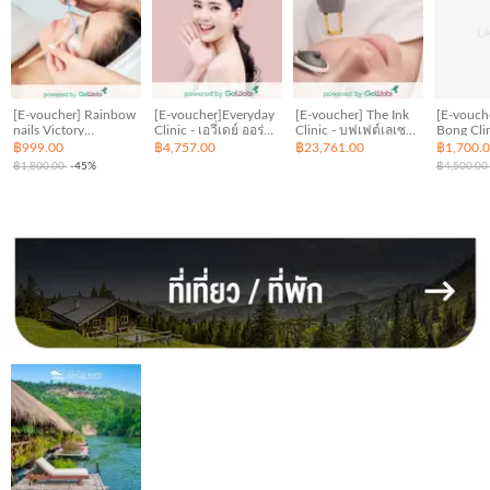
[E-voucher] Rainbow
[E-voucher]Everyday
[E-voucher] The Ink
[E-vouch
nails Victory
Clinic - เอวี่เดย์ ออร่า
Clinic - บุฟเฟต์เลเซอร์
Bong Clin
Monument - ต่อขนตา
โปรแกรม (3 ครั้ง) (60
(120 นาที)
ต์ผิวฉ่ำน
฿999.00
฿4,757.00
฿23,761.00
฿1,700.
แบบ Classic (ขนมิ้งค์
นาที)
Waterdrop
฿1,800.00
-45%
฿4,500.0
พรีเมี่ยมไม่จำกัด
(LDM 10 
จำนวนเส้น) (75 นาที)
10 นาที) - 3 ครั้ง (20
นาที)