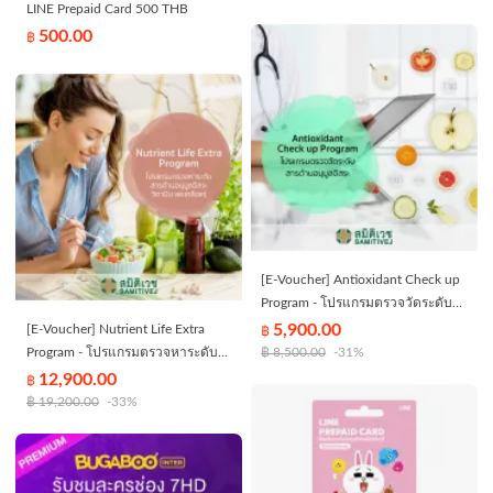
LINE Prepaid Card 500 THB
500.00
฿
[E-Voucher] Antioxidant Check up
Program - โปรแกรมตรวจวัดระดับ
สารต้านอนุมูลอิสระ - สมิติเวช
5,900.00
[E-Voucher] Nutrient Life Extra
฿
ศรีนครินทร์
Program - โปรแกรมตรวจหาระดับ
฿
8,500.00
-31%
สารอนุมูลอิสระ วิตามิน และเกลือแร่
12,900.00
฿
ที่สำคัญในร่างกาย - สมิติเวช
฿
19,200.00
-33%
ศรีนครินทร์