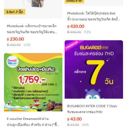
Photobook: โฟโต้บุ๊คปกอ่อน 8x6
นิ้ว (แนวนอน) ของขวัญวันเกิด อัลบั้ม
รูป ของเล่นเด็ก มีธีมให้เลือก, 40 หน้า
420.00
Photobook: แท็กกระเป๋าขนาดเล็ก
฿
ของขวัญวันเกิด ของขวัญให้แฟน
฿
900.00
-53%
แต่งเองด้วยรูปของคุณ
230.00
฿
฿
260.00
-12%
BUGABOO INTER CODE 7 Days
รับชมละครจากช่อง7HD
43.00
E-voucher Dreamworld ผ่าน
฿
ประตู+เมืองหิมะ สำหรับ 4 ท่าน (*ซื้อ
฿
65.00
-34%