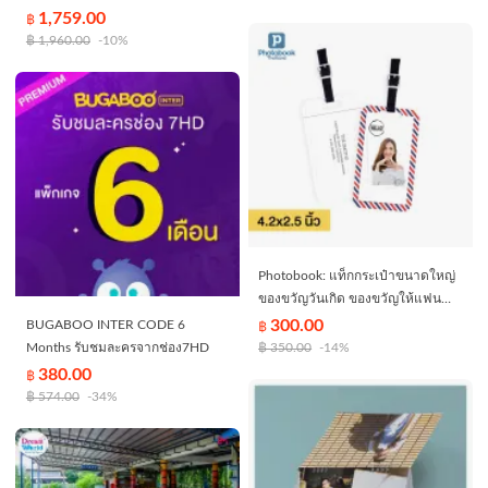
แล้วไม่สามารถยกเลิกได้)
1,759.00
฿
฿
1,960.00
-10%
Photobook: แท็กกระเป๋าขนาดใหญ่
ของขวัญวันเกิด ของขวัญให้แฟน
แต่งเองด้วยรูปของคุณ
300.00
BUGABOO INTER CODE 6
฿
Months รับชมละครจากช่อง7HD
฿
350.00
-14%
380.00
฿
฿
574.00
-34%