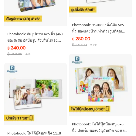
Photobook: กรอบลอยตั้งโต๊ะ 6x6
นิ้ว ของแต่งบ้าน ทำด้วยรูปที่คุณ
Photobook: อัดรูปภาพ 4x6 นิ้ว (4R)
เลือกเอง พิมพ์รูปลงไม้แข็ง มาพร้อม
280.00
฿
ของสะสม อัลบั้มรูป สั่งปริ้นได้เอง,
ขาตั้ง
฿
650.00
-57%
จำนวน 50 ชิ้น
240.00
฿
฿
250.00
-4%
Photobook: โฟโต้บุ๊คน้องหนู 8x8
นิ้ว ปกแข็ง ของขวัญวันเกิด ของเล่น
Photobook: โฟโต้บุ๊คปกแข็ง 11x8