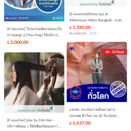
[E-voucher]Eforea Spa at
Millennium Hilton Bangkok - นวด
เท้า (60 นาที)
1,390.00
฿
[E-Voucher] โปรแกรมคัดกรองมะเร็ง
฿
1,800.00
-23%
ปากมดลูก 2 (Thin Prep) ให้บริการที่
พริ้นซ์ สุวรรณภูมิ
2,000.00
฿
แอกซ่า ประกันการเดินทางต่าง
ประเทศ ทั่วโลก 16-20 วัน (AXA
[E-voucher] Lilac by 106 Hair -
Travel Insurance - Worldwide 16-20
1,637.00
฿
บริการตัดผม + รีทัชสีผมปิดผมขาว +
days) *ไม่คุ้มครองผู้ที่เดินทางท่อง