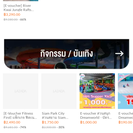
[E-voucher] River
Kwai Jungle Rafts
กาญจนบุรี | เข้าพักได้
฿3,290.00
ถึง 20 ธ.ค. 67 ห้อง
฿9,580.00
-66%
Raft Room 1 คืน
พร้อมอาหารเช้า เย็น
และเรือรับ-ส่ง 2 ท่าน
[E-Voucher Fitness
Siam Park City
E-voucher สวนสนุก
E-vouche
First] แพ็กเกจ ฟิตเนส
สวนสยาม Siam
Dreamworld - บัตร
Dreamwor
1 เดือน Platinum
amazing park สยามอะ
ซุปเปอร์วีซ่า สำหรับ 1
หิมะ สำหร
฿2,490.00
฿1,750.00
฿1,000.00
฿190.00
เมซิ่งพาร์ค ใช้ได้ถึง
ท่าน (ซื้อแล้วไม่
ไม่รวมค่
฿9,681.00
-74%
฿2,500.00
-30%
31 ตุลาคม 2567 นี้
สามารถยกเลิกได้)
เข้าดรีมเว