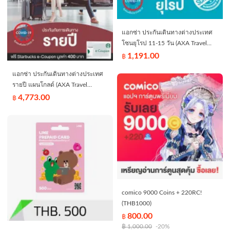
แอกซ่า ประกันเดินทางต่างประเทศ
โซนยุโรป 11-15 วัน (AXA Travel
Insurance - Europe 11-15 days)
1,191.00
฿
แอกซ่า ประกันเดินทางต่างประเทศ
รายปี แผนโกลด์ (AXA Travel
Insurance - Gold Annual Trip) - ไม่
4,773.00
฿
คุ้มครองการเดินทางภายใน
ประเทศไทย/Does not include
domestic travel within Thailand
comico 9000 Coins + 220RC!
(THB1000)
800.00
฿
฿
1,000.00
-20%