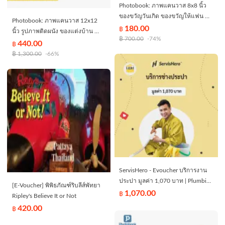
Photobook: ภาพแคนวาส 8x8 นิ้ว
ของขวัญวันเกิด ของขวัญให้แฟน ทำ
Photobook: ภาพแคนวาส 12x12
ด้วยรูปที่คุณเลือกเอง
180.00
฿
นิ้ว รูปภาพติดผนัง ของแต่งบ้าน ทำ
฿
700.00
-74%
ด้วยรูปที่คุณเลือกเอง
440.00
฿
฿
1,300.00
-66%
ServisHero - Evoucher บริการงาน
ประปา มูลค่า 1,070 บาท | Plumbing
[E-Voucher] พิพิธภัณฑ์ริบลีส์พัทยา
Service Fee (Value 1,070 Baht)
1,070.00
฿
Ripley's Believe It or Not
420.00
฿