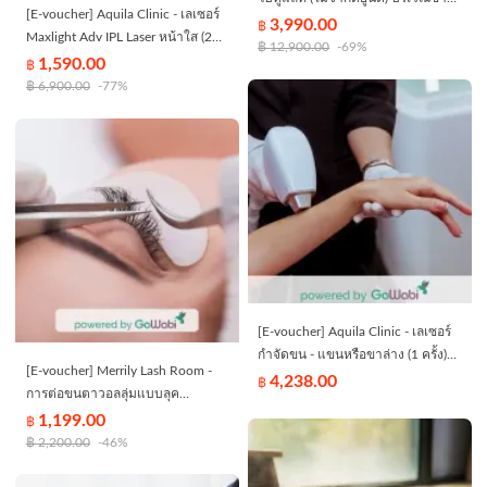
[E-voucher] Aquila Clinic - เลเซอร์
กรรไกร (60 นาที)
3,990.00
฿
Maxlight Adv IPL Laser หน้าใส (2
฿
12,900.00
-69%
ครั้ง) (60 นาที)
1,590.00
฿
฿
6,900.00
-77%
[E-voucher] Aquila Clinic - เลเซอร์
กำจัดขน - แขนหรือขาล่าง (1 ครั้ง)
[E-voucher] Merrily Lash Room -
(60 นาที)
4,238.00
฿
การต่อขนตาวอลลุ่มแบบลุค
ธรรมชาติ (300 เส้น) (90 นาที)
1,199.00
฿
฿
2,200.00
-46%