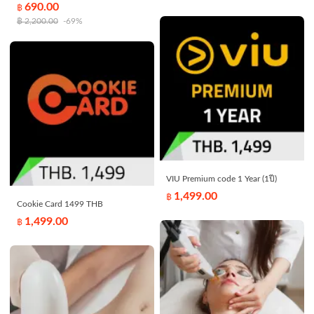
690.00
฿
฿
2,200.00
-69%
VIU Premium code 1 Year (1ปี)
1,499.00
฿
Cookie Card 1499 THB
1,499.00
฿