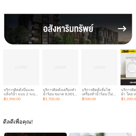
เล่นได้ทุกอย่างทั้งสวน
ไม่สามาร
สนุกและสวนน้ำ
บริการติดตั้งปั๊มและ
บริการติดตั้งเครื่องทำ
บริการติดตั้งจั๊มไฟ
บริการติด
แท็งก์น้ำ แบบ 2 ระบบ
น้ำร้อน ขนาด 8,001 -
เครื่องทำน้ำร้อน (ไม่
ผ้า โดย v
โดย vFIX ช่างมือหนึ่ง
15,000 วัตต์ โดย vFIX
รวมติดตั้งระบบน้ำ-
หนึ่ง
฿1,900.00
฿1,700.00
฿500.00
฿1,200.
ช่างมือหนึ่ง
ไฟ) โดย vFIX ช่างมือ
หนึ่ง
ดีลดีเพื่อคุณ!