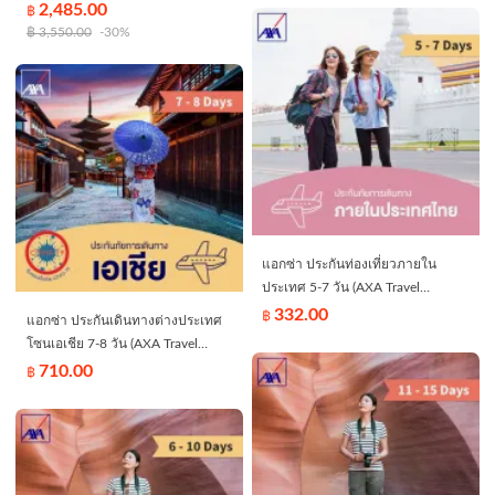
มิลบอนทรีทเม้นท์ 4 สเต็ป + โอลาเพ็ก
2,485.00
฿
เที่ยวในประเทศไทย/Does not
+ สปาโซดา. *วันธรรมดาเท่านั้น*
฿
3,550.00
-30%
include domestic travel within
(120 นาที)
Thailand*
แอกซ่า ประกันท่องเที่ยวภายใน
ประเทศ 5-7 วัน (AXA Travel
Insurance - Domestic 5-7 days)
332.00
฿
แอกซ่า ประกันเดินทางต่างประเทศ
โซนเอเชีย 7-8 วัน (AXA Travel
Insurance - Asia 7-8 days)
710.00
฿