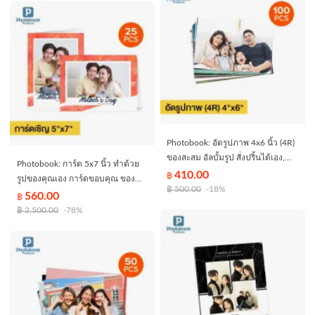
Photobook: อัดรูปภาพ 4x6 นิ้ว (4R)
ของสะสม อัลบั้มรูป สั่งปริ้นได้เอง,
Photobook: การ์ด 5x7 นิ้ว ทำด้วย
จำนวน 100 ชิ้น
410.00
฿
รูปของคุณเอง การ์ดขอบคุณ ของ
฿
500.00
-18%
ชำร่วย ของแถมลูกค้า, จำนวน 25
560.00
฿
ใบ
฿
2,500.00
-78%