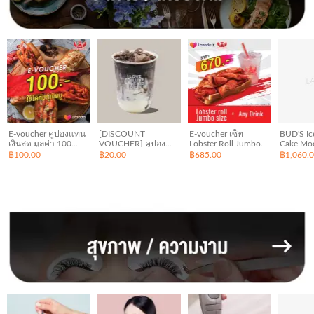
E-voucher คูปองแทน
[DISCOUNT
E-voucher เซ็ท
BUD'S Ic
เงินสด มูลค่า 100
VOUCHER] คูปอง
Lobster Roll Jumbo
Cake Mo
บาท ร้าน Mister
ส่วนลด 20 บาท
Size (ราคาพิเศษ)
Fudge 1.
฿100.00
฿20.00
฿685.00
฿1,060.
Lobster
สำหรับลด Dark
สินค้ารวม
Cocoa - ดาร์คโกโก้
(ราคาเต็ม 85 บาท)