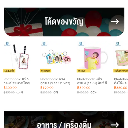
Photobook: แท็ก
Photobook: พวง
Photobook: แก้ว
Photobo
กระเป๋าขนาดใหญ่
กุญแจ (หลายรูปทรง)
กาแฟ (11 oz) พิมพ์ชื่อ
ตั้งโต๊ะ 1
ของขวัญวันเกิด ของ
พิมพ์ชื่อหรือใส่รูปที่
หรือใส่รูปที่ชอบ
แต่งบ้าน 
฿300.00
฿190.00
฿320.00
฿360.00
ขวัญให้แฟน แต่งเอง
ชอบ ของใช้เด็กอ่อน
ของใช้ในครัว ของใช้
คุณเลือกเ
฿350.00
-14%
฿200.00
-5%
฿400.00
-20%
฿950.00
ด้วยรูปของคุณ
ของใช้ทั่วไป
ในบ้าน
ไม้แข็ง ม