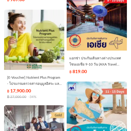
แอกซ่า ประกันเดินทางต่างประเทศ
โซนเอเชีย 9-10 วัน (AXA Travel
Insurance - Asia 9-10 days)
819.00
฿
[E-Voucher] Nutrient Plus Program
- โปรแกรมตรวจสารอนุมูลอิสระ และ
สารต้านอนุมูลอิสระ วิตามิน เกลือแร่
17,900.00
฿
ที่สำคัญในร่างกาย - สมิติเวช
฿
27,000.00
-34%
ศรีนครินทร์