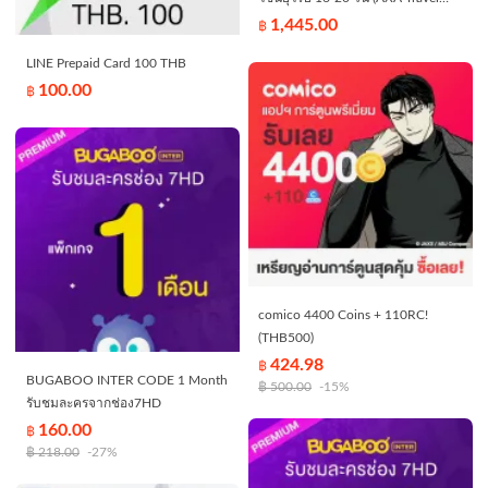
Insurance - Europe 16-20 days)
1,445.00
฿
LINE Prepaid Card 100 THB
100.00
฿
comico 4400 Coins + 110RC!
(THB500)
424.98
฿
BUGABOO INTER CODE 1 Month
฿
500.00
-15%
รับชมละครจากช่อง7HD
160.00
฿
฿
218.00
-27%