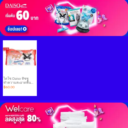
TEG22790 ]
ไดโซ Daiso ทิชชู
ทำความสะอาดพื้น
แบบแห้ง 45 แผ่น
฿60.00