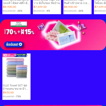
รองเท้า ตู้พลาสติก ตู้ ตู้
วาง ตู้เก็บของ จัดบ้าน
สินค้าเข้าปลาย ก.ย.
ใส่ม็อบ ตู
อเนกประสงค์ รุ่น
2024
บ้าน
฿8,900.00
฿7,699.00
฿8,900.00
฿7,699.
Excellence Utility
฿12,000.00
-26%
฿8,000.00
-4%
฿12,000.00
-26%
฿8,000.0
พลาสติกPP นำเข้า
จากยุโรป Made in
Italy มีช่องเก็บของทรง
สูงด้านยาว ช่องเก็บ
ไม้กวาด ประกอบง่าย
ส่งเป็นกล่องพร้อมคู่มือ
ประกอบ นำเข้าจาก
ยุโรป By Jadbaan จัด
บ้าน
ELLE Towel SET ชุด
ผ้าขนหนู ขนาด ผ้า
เช็ดผมมาตรฐาน
฿450.00
38x80 cm.และ
฿1,660.00
-73%
ผ้าเช็ดตัวมาตรฐาน
70x135 cm. รุ่น
Natural Airfil [