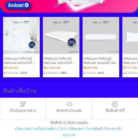
[Welcare Official]
[Welcare Official]
[Welcare Official]
[Welcare 
Welcare ทอปเปอร์
Welcare ทอปเปอร์
Welcare หมอนข้างพรี
Welcare
สุขภาพ Hollow
สุขภาพ Premium
เมี่ยม รุ่น Silver
ยาว ลายริ้
฿959.00
฿1,439.00
฿299.00
฿777.00
Conjugate-Topper
Softgel-Topper
Bolster
Hollow C
฿2,499.00
-62%
฿3,399.00
-58%
฿549.00
-46%
฿1,499.0
Long Pil
สินค้าเพื่อบ้าน
เก็บเงินปลายทาง
จัดส่งทั่วประเทศ
คืนสินค้าฟรี
ลิขสิทธ์ © 2026 Lazada
นโยบายความเป็นส่วนตัยว
T&Cs
ติดต่อเรา
ขายสินค้ากับลาซาด้า
ประเภท