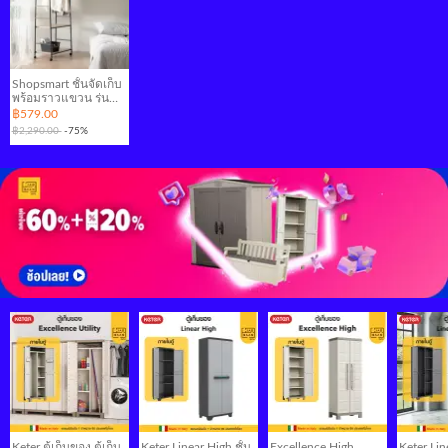
Shopsmart ชั้นจัดเก็บ
พร้อมราวแขวน รุ่น
D.I.Y.4 กว้าง
฿579.00
63*40*176 ซม. วัสดุ
฿2,290.00
-75%
โครงเหล็กสี-k;พ่น
เคลือบกันสนิม ให้
ความแข็งแรง รองรับ
น้ำหนักได้ดี ชั้นวาง
ของ ชั้นวางของไม้ ชั้น
วางติดผนัง ชั้นวาง
ของโชว์
Keter ตู้เก็บของ ตู้เก็บ
Keter Linear High ชั้น
Excellence High
Keter Line